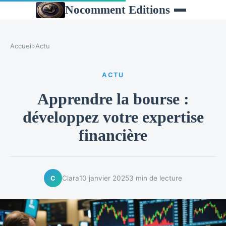
Nocomment Editions
Accueil
›
Actu
ACTU
Apprendre la bourse :
développez votre expertise
financière
Clara
10 janvier 2025
3 min de lecture
C