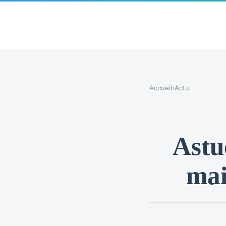
Accueil
›
Actu
Astu
mai