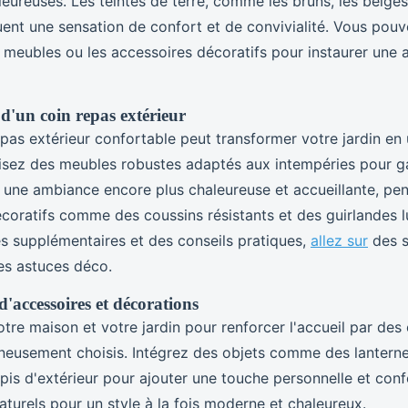
eureuses. Les teintes de terre, comme les bruns, les beiges
nt une sensation de confort et de convivialité. Vous pouvez
es meubles ou les accessoires décoratifs pour instaurer une
'un coin repas extérieur
epas extérieur confortable peut transformer votre jardin en
ilisez des meubles robustes adaptés aux intempéries pour ga
r une ambiance encore plus chaleureuse et accueillante, pen
coratifs comme des coussins résistants et des guirlandes 
es supplémentaires et des conseils pratiques,
allez sur
des s
es astuces déco.
'accessoires et décorations
tre maison et votre jardin pour renforcer l'accueil par des
neusement choisis. Intégrez des objets comme des lanterne
pis d'extérieur pour ajouter une touche personnelle et confo
turels pour un style à la fois moderne et chaleureux.