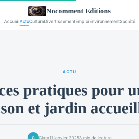
Nocomment Editions
Accueil
Actu
Culture
Divertissement
Emploi
Environnement
Société
ACTU
ces pratiques pour un
son et jardin accueil
Clara
11 janvier 2025
3 min de lecture
C