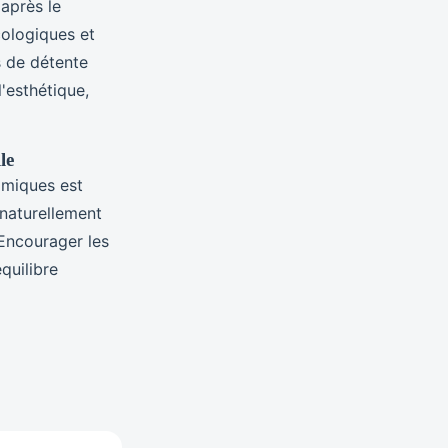
après le
cologiques et
s de détente
'esthétique,
le
imiques est
naturellement
. Encourager les
quilibre