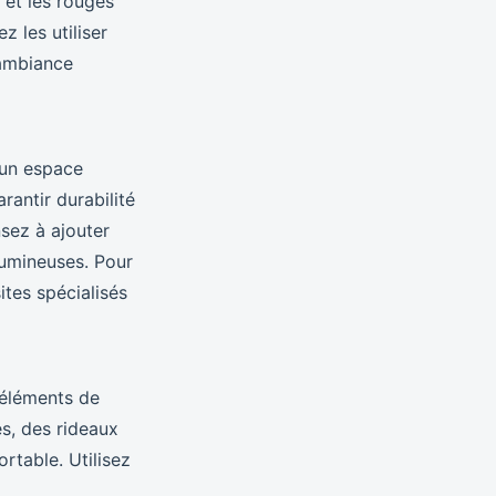
 et les rouges
 les utiliser
 ambiance
 un espace
rantir durabilité
sez à ajouter
lumineuses. Pour
ites spécialisés
 éléments de
s, des rideaux
rtable. Utilisez