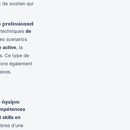
t de soutien qui
u professionnel
s techniques
de
des scenarios
 active
, la
s. Ce type de
liore également
exes.
s équipes
mpétences
t skills en
bres d'une