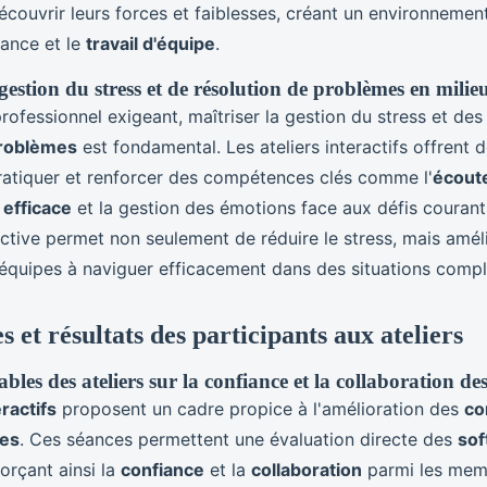
écouvrir leurs forces et faiblesses, créant un environnemen
iance et le
travail d'équipe
.
estion du stress et de résolution de problèmes en milie
rofessionnel exigeant, maîtriser la gestion du stress et de
problèmes
est fondamental. Les ateliers interactifs offrent 
pratiquer et renforcer des compétences clés comme l'
écoute
efficace
et la gestion des émotions face aux défis courant
active permet non seulement de réduire le stress, mais amé
 équipes à naviguer efficacement dans des situations compl
et résultats des participants aux ateliers
les des ateliers sur la confiance et la collaboration de
eractifs
proposent un cadre propice à l'amélioration des
co
les
. Ces séances permettent une évaluation directe des
sof
forçant ainsi la
confiance
et la
collaboration
parmi les mem