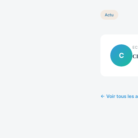
Actu
EC
C
Cl
← Voir tous les a