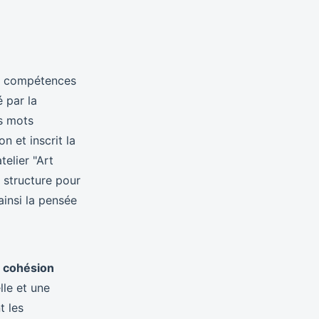
es compétences
 par la
s mots
n et inscrit la
elier "Art
e structure pour
ainsi la pensée
a
cohésion
lle et une
t les