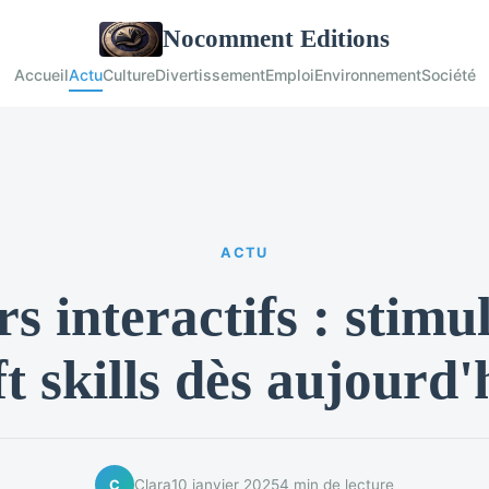
Nocomment Editions
Accueil
Actu
Culture
Divertissement
Emploi
Environnement
Société
ACTU
rs interactifs : stimu
ft skills dès aujourd'
Clara
10 janvier 2025
4 min de lecture
C