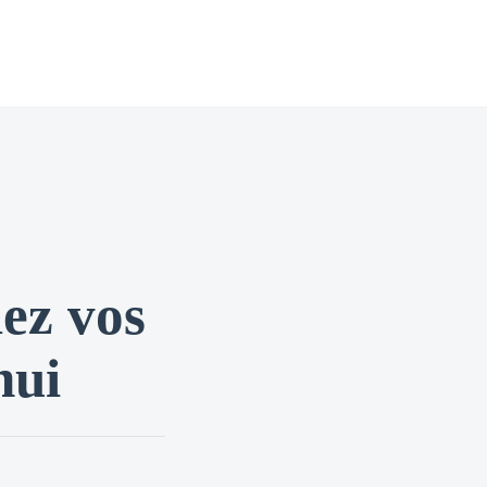
lez vos
hui