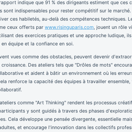
 rapport indique que 91 % des dirigeants estiment que ces
s sont indispensables pour rester compétitif sur le marché. A
tiver ces habiletés, au-delà des compétences techniques. Le
mme ceux offerts par
www.risinguparis.com
, jouent un rôle v
ilisant des exercices pratiques et une approche ludique, ils
é en équipe et la confiance en soi.
uvent vues comme des obstacles, peuvent devenir d'extraor
 croissance. Des ateliers tels que "Drôles de mots" encour
llaborative et aident à bâtir un environnement où les erreu
ela renforce la capacité des équipes à travailler ensemble, 
llaboratif.
ateliers comme "Art Thinking" rendent les processus créatif
participants y sont guidés à travers des phases d'explorati
ées. Cela développe une pensée divergente, essentielle mai
adultes, et encourage l'innovation dans les collectifs profes