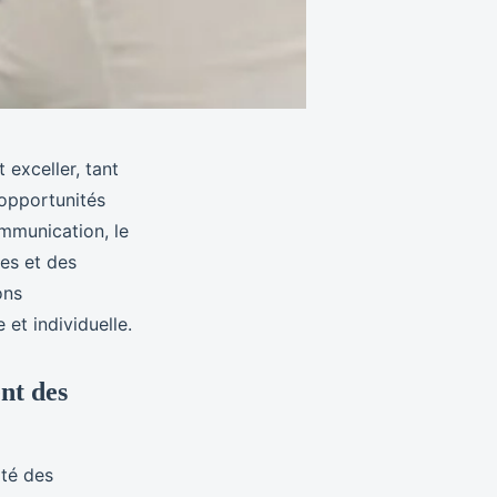
 exceller, tant
 opportunités
mmunication, le
ves et des
ons
et individuelle.
nt des
té des