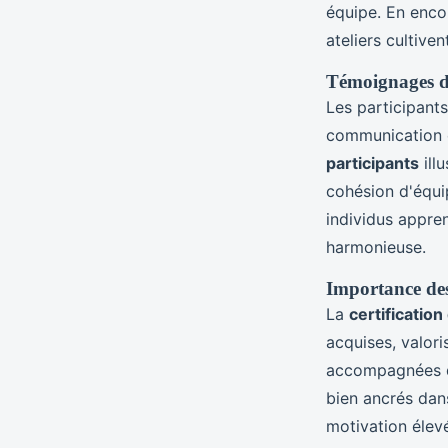
équipe. En enc
ateliers cultive
Témoignages de 
Les participants
communication 
participants
ill
cohésion d'équi
individus appre
harmonieuse.
Importance des 
La
certification 
acquises, valori
accompagnées d'
bien ancrés dan
motivation élev