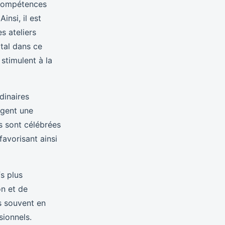
 compétences
insi, il est
s ateliers
ital dans ce
 stimulent à la
dinaires
agent une
rs sont célébrées
favorisant ainsi
s plus
on et de
s souvent en
sionnels.