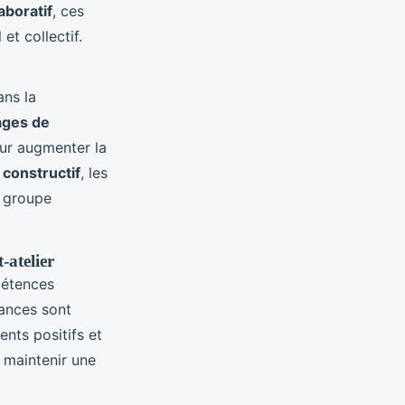
aboratif
, ces
et collectif.
ans la
ages de
ur augmenter la
constructif
, les
e groupe
-atelier
pétences
sances sont
nts positifs et
 maintenir une