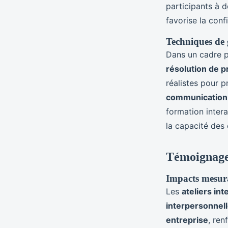
participants à d
favorise la conf
Techniques de g
Dans un cadre p
résolution de 
réalistes pour 
communication 
formation inter
la capacité des
Témoignages 
Impacts mesurab
Les
ateliers int
interpersonnel
entreprise
, ren