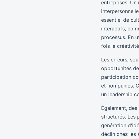
entreprises. Un
interpersonnelle
essentiel de cul
interactifs, co
processus. En ut
fois la créativit
Les erreurs, so
opportunités de
participation co
et non punies. C
un leadership co
Également, des 
structurés. Les 
génération d'id
déclin chez les 