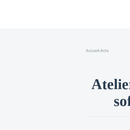
Accueil
›
Actu
Atelie
so