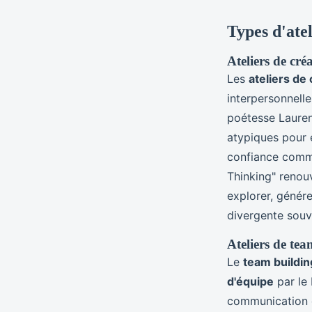
Types d'atel
Ateliers de cr
Les
ateliers de 
interpersonnelle
poétesse Lauren
atypiques pour é
confiance comme
Thinking" renouv
explorer, génére
divergente souv
Ateliers de tea
Le
team buildin
d'équipe
par le 
communication o