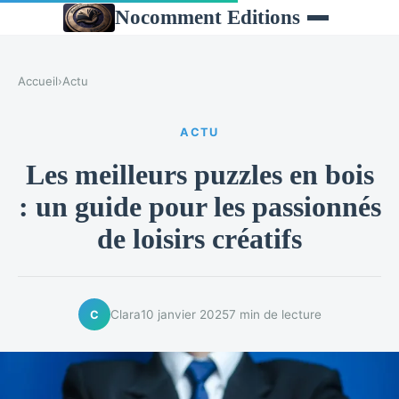
Nocomment Editions
Accueil
›
Actu
ACTU
Les meilleurs puzzles en bois
: un guide pour les passionnés
de loisirs créatifs
Clara
10 janvier 2025
7 min de lecture
C