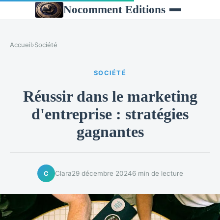
Nocomment Editions
Accueil
›
Société
SOCIÉTÉ
Réussir dans le marketing
d'entreprise : stratégies
gagnantes
Clara
29 décembre 2024
6 min de lecture
C