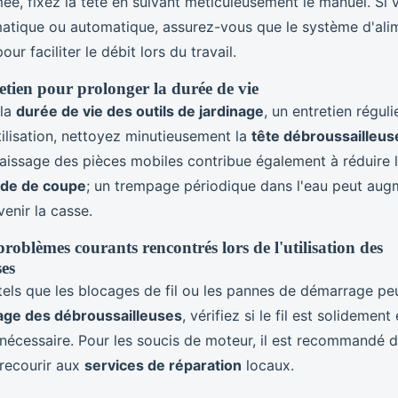
ée, fixez la tête en suivant méticuleusement le manuel. Si v
atique ou automatique, assurez-vous que le système d'alime
our faciliter le débit lors du travail.
etien pour prolonger la durée de vie
 la
durée de vie des outils de jardinage
, un entretien réguli
ilisation, nettoyez minutieusement la
tête débroussailleus
raissage des pièces mobiles contribue également à réduire l
rde de coupe
; un trempage périodique dans l'eau peut aug
évenir la casse.
roblèmes courants rencontrés lors de l'utilisation des
ses
els que les blocages de fil ou les pannes de démarrage peu
ge des débroussailleuses
, vérifiez si le fil est solidement
 nécessaire. Pour les soucis de moteur, il est recommandé d
 recourir aux
services de réparation
locaux.