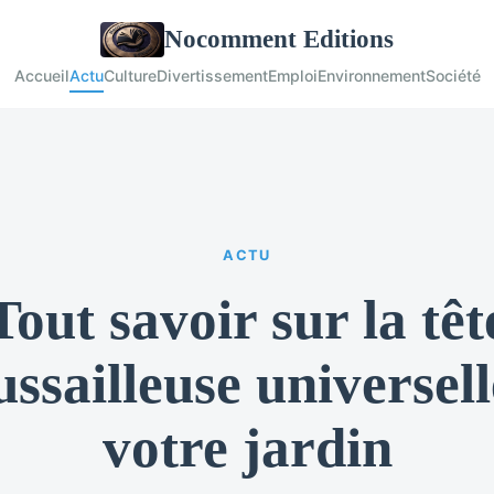
Nocomment Editions
Accueil
Actu
Culture
Divertissement
Emploi
Environnement
Société
ACTU
Tout savoir sur la têt
ssailleuse universel
votre jardin