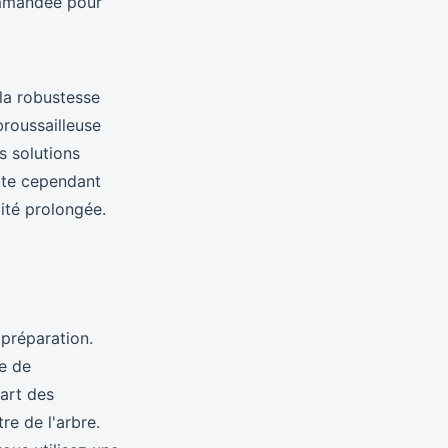
commandée pour
la robustesse
broussailleuse
s solutions
site cependant
ité prolongée.
préparation.
e de
art des
re de l'arbre.