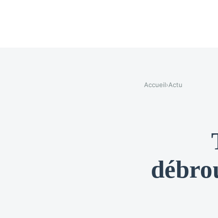
Accueil
›
Actu
débrou