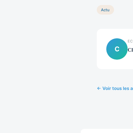
Actu
EC
C
Cl
← Voir tous les a