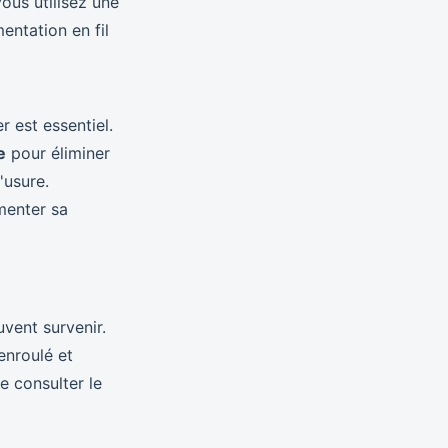
ous utilisez une
ntation en fil
er est essentiel.
e
pour éliminer
'usure.
menter sa
vent survenir.
 enroulé et
e consulter le