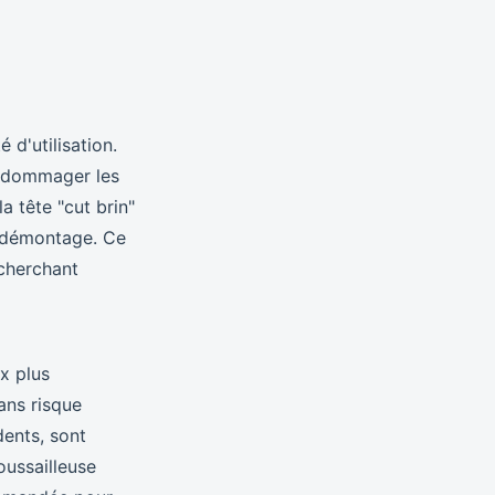
 d'utilisation.
 endommager les
a tête "cut brin"
de démontage. Ce
 cherchant
x plus
ans risque
dents, sont
oussailleuse