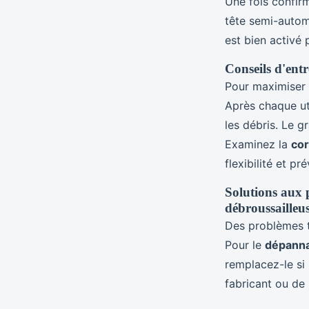
Une fois confirm
tête semi-autom
est bien activé p
Conseils d'entr
Pour maximiser
Après chaque ut
les débris. Le g
Examinez la
co
flexibilité et pr
Solutions aux p
débroussailleu
Des problèmes t
Pour le
dépanna
remplacez-le si
fabricant ou de