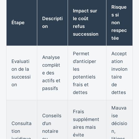
Risque
Impact sur
s si
Descripti
le coût
Étape
non
on
refus
respec
succession
tée
Permet
Accept
Analyse
Evaluati
d’anticiper
ation
complèt
on de la
les
involon
e des
successi
potentiels
taire
actifs et
on
frais et
de
passifs
dettes
dettes
Mauva
Frais
Conseils
ise
supplément
Consulta
d’un
décisio
aires mais
tion
notaire
n,
évite
juridique
ou
litiges