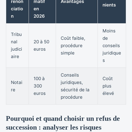
renon
matif
Avantages
nients
ciatio
en
n
2026
Moins
Tribu
Coût faible,
de
nal
20 à 50
procédure
conseils
judici
euros
simple
juridique
aire
s
Conseils
100 à
Coût
Notai
juridiques,
300
plus
re
sécurité de la
euros
élevé
procédure
Pourquoi et quand choisir un refus de
succession : analyser les risques