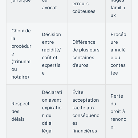
erreurs
avocat
familia
coûteuses
ux
Choix de
Décision
Procéd
la
entre
Différence
ure
procédur
rapidité/
de plusieurs
annulé
e
coût et
centaines
e ou
(tribunal
expertis
d’euros
contes
ou
e
tée
notaire)
Déclarati
Évite
Perte
on avant
acceptation
Respect
du
expiratio
tacite aux
des
droit à
n du
conséquenc
délais
renonc
délai
es
er
légal
financières