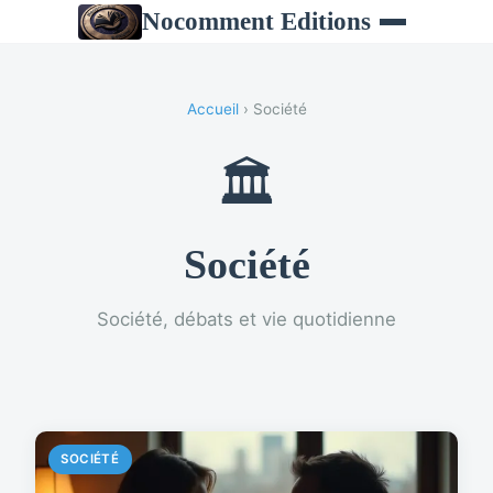
Nocomment Editions
Accueil
› Société
🏛️
Société
Société, débats et vie quotidienne
SOCIÉTÉ