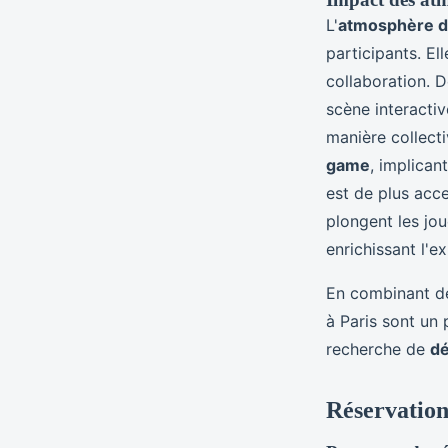
L'
atmosphère d
participants. El
collaboration. 
scène interacti
manière collect
game
, implican
est de plus acc
plongent les jo
enrichissant l'e
En combinant de
à Paris sont un 
recherche de
dé
Réservation