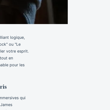
liant logique,
ock" ou "Le
er votre esprit.
tout en
able pour les
ris
immersives qui
e James