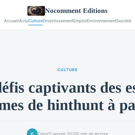
Nocomment Editions
Accueil
Actu
Culture
Divertissement
Emploi
Environnement
Société
CULTURE
éfis captivants des 
mes de hinthunt à pa
Clara
11 janvier 2025
5 min de lecture
C