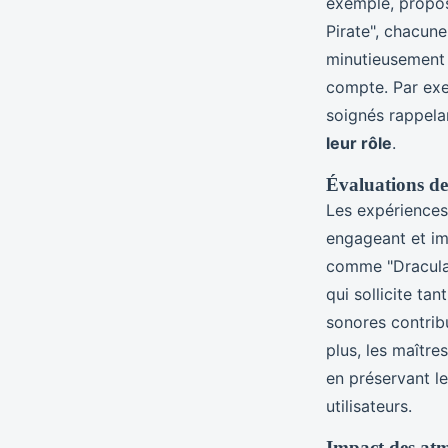
exemple, propos
Pirate", chacune
minutieusement 
compte. Par exe
soignés rappelan
leur rôle
.
Évaluations de
Les expériences
engageant et i
comme "Dracula"
qui sollicite ta
sonores contrib
plus, les maître
en préservant le
utilisateurs.
Impact des atm