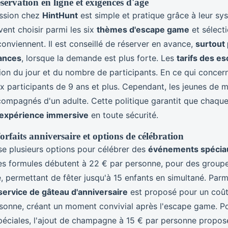
servation en ligne et exigences d'âge
ession chez
HintHunt
est simple et pratique grâce à leur sy
ent choisir parmi les six
thèmes d'escape game
et sélecti
 conviennent. Il est conseillé de réserver en avance,
surtout
cances
, lorsque la demande est plus forte. Les
tarifs des e
ion du jour et du nombre de participants. En ce qui concerne
x participants de 9 ans et plus. Cependant, les jeunes de 
compagnés d'un adulte. Cette politique garantit que chaque
expérience immersive
en toute sécurité.
 forfaits anniversaire et options de célébration
e plusieurs options pour célébrer des
événements spécia
Les formules débutent à 22 € par personne, pour des group
e, permettant de fêter jusqu'à 15 enfants en simultané. Parm
service de gâteau d'anniversaire
est proposé pour un coût
sonne, créant un moment convivial après l'escape game. Po
spéciales, l'ajout de champagne à 15 € par personne propos