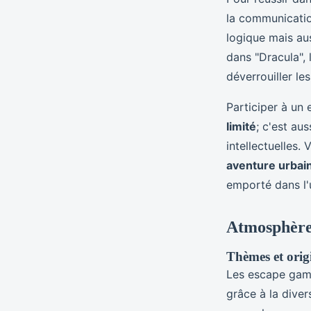
la communicatio
logique mais au
dans "Dracula", 
déverrouiller le
Participer à un
limité
; c'est au
intellectuelles.
aventure urbai
emporté dans l'u
Atmosphère 
Thèmes et origi
Les escape game
grâce à la diver