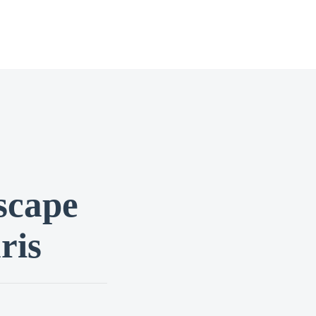
escape
ris