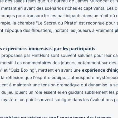
e des salles telles que "Le Bureau de James Murdock" et "
 mettant en avant des scénarios riches et captivants. Les 
conçus pour transporter les participants dans un récit où 
mple, la chambre "Le Secret du Pirate" est reconnue pour 
t l'époque des flibustiers, incitant les joueurs à vraiment
p
s expériences immersives par les participants
 proposées par HintHunt sont souvent saluées pour leur ca
mmersif. Les commentaires des joueurs, notamment sur de
 et "Quiz Boxing", mettent en avant une
expérience d'éni
nt la réflexion que l'esprit d'équipe. L'atmosphère mystérieuse
uent à maintenir une tension dramatique qui dynamise la se
s du jeu jouent un rôle essentiel en guidant subtilement les 
 mystère, un point souvent souligné dans les évaluations pa
osphères mystérieuses sur l'engagement des joueurs