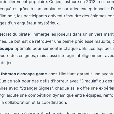
ticulièrement populaire. Ce jeu, instauré en 2013, a su co
enquêtes grâce à son ambiance narrative exceptionnelle. 
ilm noir, les participants doivent résoudre des énigmes co
èges d'un enquêteur mystérieux.
secret du pirate" immerge les joueurs dans un univers marit
ée. Le but est de retrouver une pierre précieuse maudite, 
'équipe
optimale pour surmonter chaque défi. Les équipes 
udre des énigmes, mais aussi interagir intelligemment ave
du jeu.
s
thèmes d'escape game
chez HintHunt garantit une avent
Que ce soit pour des défis d'horreur avec "Dracula" ou des 
aires avec "Stranger Signes", chaque salle offre une expéri
ing" ajoute une compétition dynamique entre équipes, renfor
la collaboration et la coordination.
ns ces
jeux d'évasion
, il est crucial de composer une équipe