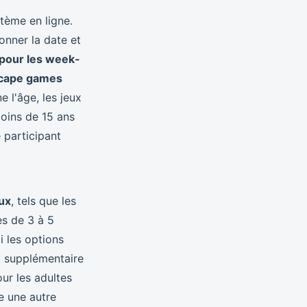
stème en ligne.
onner la date et
 pour les week-
scape games
 l'âge, les jeux
moins de 15 ans
 participant
ux
, tels que les
es de 3 à 5
i les options
 supplémentaire
ur les adultes
e une autre