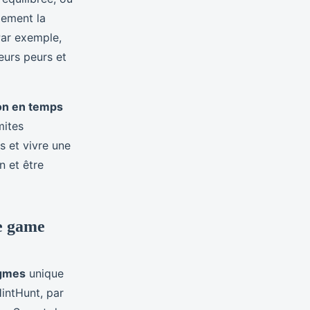
lement la
Par exemple,
eurs peurs et
on en temps
mites
s et vivre une
n et être
pe game
igmes
unique
HintHunt, par