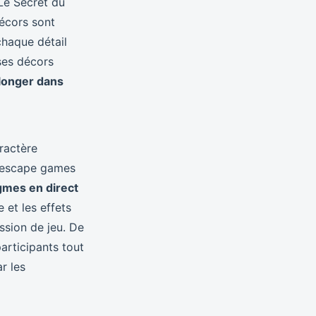
Le Secret du
décors sont
chaque détail
ses décors
longer dans
ractère
s escape games
gmes en direct
 et les effets
ssion de jeu. De
participants tout
r les