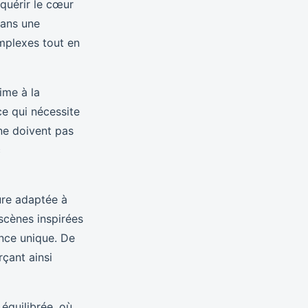
nquérir le cœur
Dans une
mplexes tout en
ime à la
ce qui nécessite
ne doivent pas
c
ure adaptée à
scènes inspirées
ence unique. De
çant ainsi
 équilibrée, où