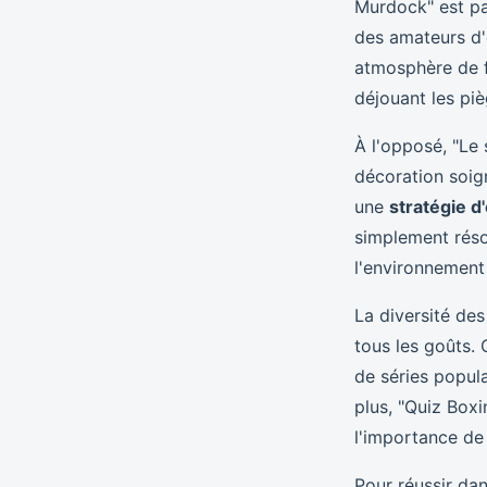
Murdock" est par
des amateurs d'
atmosphère de f
déjouant les pi
À l'opposé, "Le 
décoration soign
une
stratégie d
simplement réso
l'environnement 
La diversité de
tous les goûts. 
de séries popul
plus, "Quiz Box
l'importance de 
Pour réussir da