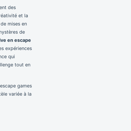
ent des
éativité et la
 de mises en
 mystères de
tive en escape
ces expériences
nce qui
llenge tout en
s escape games
èle variée à la