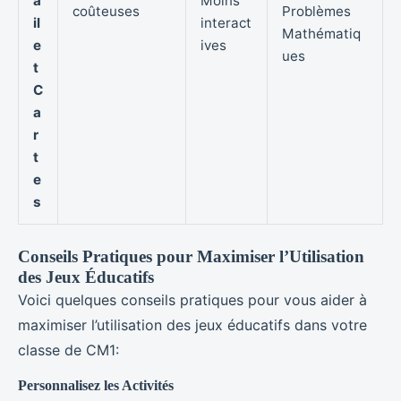
a
Moins
coûteuses
Problèmes
il
interact
Mathématiq
e
ives
ues
t
C
a
r
t
e
s
Conseils Pratiques pour Maximiser l’Utilisation
des Jeux Éducatifs
Voici quelques conseils pratiques pour vous aider à
maximiser l’utilisation des jeux éducatifs dans votre
classe de CM1:
Personnalisez les Activités