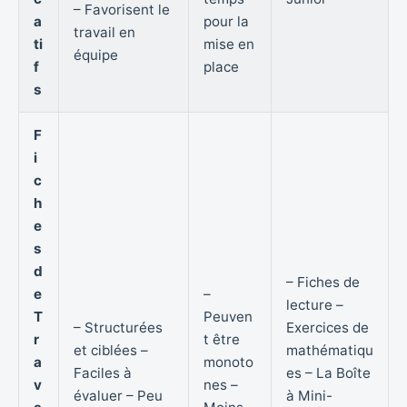
– Favorisent le
a
pour la
travail en
ti
mise en
équipe
f
place
s
F
i
c
h
e
s
d
– Fiches de
e
–
lecture –
T
Peuven
– Structurées
Exercices de
r
t être
et ciblées –
mathématiqu
a
monoto
Faciles à
es – La Boîte
v
nes –
évaluer – Peu
à Mini-