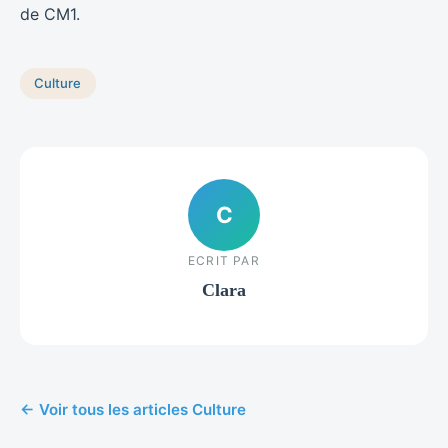
de CM1.
Culture
C
ECRIT PAR
Clara
← Voir tous les articles Culture