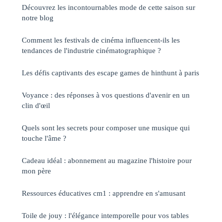
Découvrez les incontournables mode de cette saison sur
notre blog
Comment les festivals de cinéma influencent-ils les
tendances de l'industrie cinématographique ?
Les défis captivants des escape games de hinthunt à paris
Voyance : des réponses à vos questions d'avenir en un
clin d'œil
Quels sont les secrets pour composer une musique qui
touche l'âme ?
Cadeau idéal : abonnement au magazine l'histoire pour
mon père
Ressources éducatives cm1 : apprendre en s'amusant
Toile de jouy : l'élégance intemporelle pour vos tables