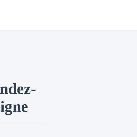
endez-
ligne