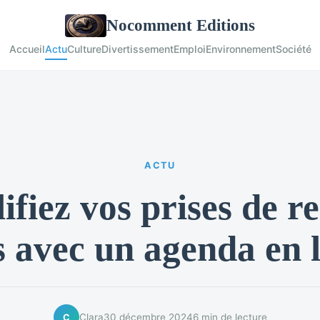
Nocomment Editions
Accueil
Actu
Culture
Divertissement
Emploi
Environnement
Société
ACTU
ifiez vos prises de r
 avec un agenda en 
Clara
30 décembre 2024
6 min de lecture
C