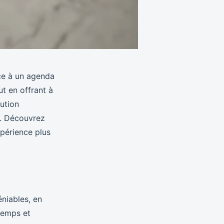
ce à un agenda
t en offrant à
lution
s. Découvrez
périence plus
niables, en
 temps et