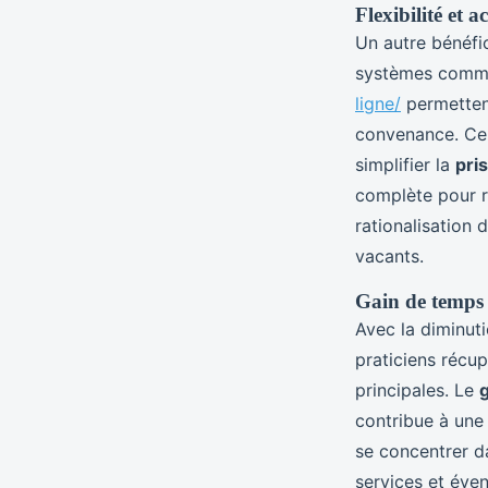
Flexibilité et a
Un autre bénéfi
systèmes comme
ligne/
permettent
convenance. Cel
simplifier la
pri
complète pour r
rationalisation 
vacants.
Gain de temps 
Avec la diminut
praticiens récup
principales. Le
contribue à une 
se concentrer da
services et éven