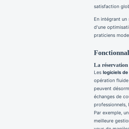
satisfaction glo
En intégrant un
d'une optimisat
praticiens moder
Fonctionnali
La réservation 
Les
logiciels de
opération fluide
peuvent désormai
échanges de cou
professionnels, 
Par exemple, un 
meilleure gesti
vous de manière