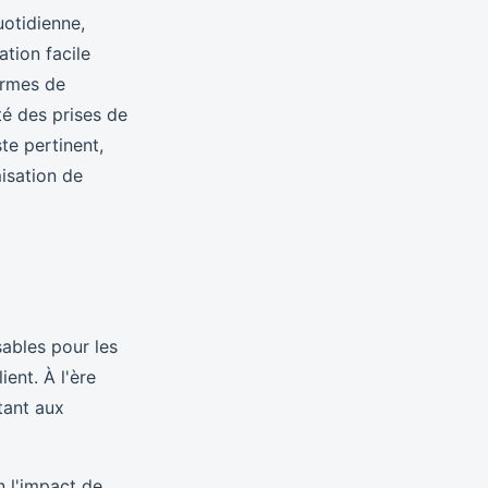
uotidienne,
tion facile
ormes de
ité des prises de
te pertinent,
isation de
ables pour les
ient. À l'ère
tant aux
 l'impact de