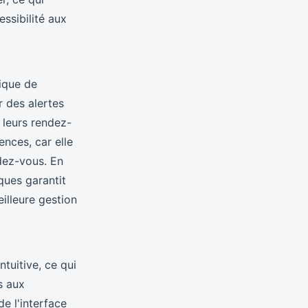
essibilité aux
ique de
r des alertes
 leurs rendez-
ences, car elle
dez-vous. En
ques garantit
illeure gestion
tuitive, ce qui
ts aux
e l'interface