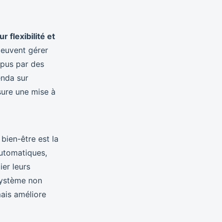
r flexibilité et
peuvent gérer
mpus par des
enda sur
ssure une mise à
bien-être est la
automatiques,
ier leurs
système non
mais améliore