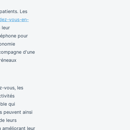
patients. Les
ndez-vous-en-
 leur
éléphone pour
tonomie
accompagne d'une
créneaux
z-vous, les
tivités
ble qui
ns peuvent ainsi
de leurs
 améliorant leur