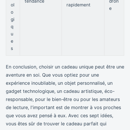
tendance
dron
ol
rapidement
e
o
gi
q
u
e
s
En conclusion, choisir un cadeau unique peut être une
aventure en soi. Que vous optiez pour une
expérience inoubliable, un objet personnalisé, un
gadget technologique, un cadeau artistique, éco-
responsable, pour le bien-être ou pour les amateurs
de lecture, l'important est de montrer à vos proches
que vous avez pensé à eux. Avec ces sept idées,
vous êtes sûr de trouver le cadeau parfait qui