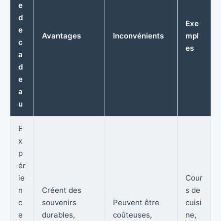
e
d
Exe
e
Avantages
Inconvénients
mpl
c
es
a
d
e
a
u
E
x
p
ér
ie
Cour
n
Créent des
s de
c
souvenirs
Peuvent être
cuisi
e
durables,
coûteuses,
ne,