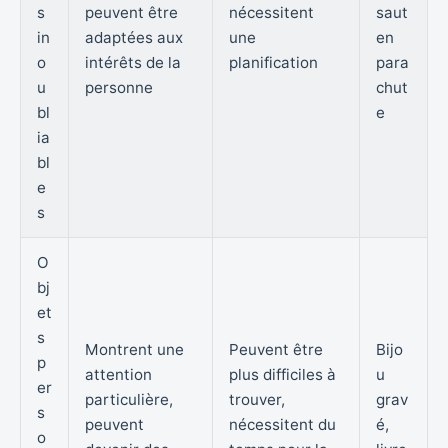
s
peuvent être
nécessitent
saut
in
adaptées aux
une
en
o
intérêts de la
planification
para
u
personne
chut
bl
e
ia
bl
e
s
O
bj
et
s
Montrent une
Peuvent être
Bijo
p
attention
plus difficiles à
u
er
particulière,
trouver,
grav
s
peuvent
nécessitent du
é,
o