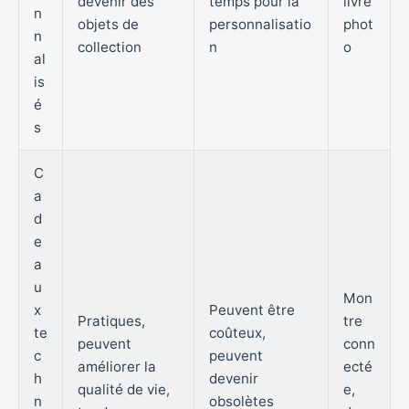
devenir des
temps pour la
livre
n
objets de
personnalisatio
phot
n
collection
n
o
al
is
é
s
C
a
d
e
a
u
Mon
x
Peuvent être
Pratiques,
tre
te
coûteux,
peuvent
conn
c
peuvent
améliorer la
ecté
h
devenir
qualité de vie,
e,
n
obsolètes