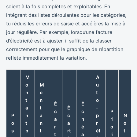
soient à la fois complètes et exploitables. En
intégrant des listes déroulantes pour les catégories,
tu réduis les erreurs de saisie et accélères la mise à
jour régulière. Par exemple, lorsqu’une facture
d’électricité est à ajuster, il suffit de la classer
correctement pour que le graphique de répartition
reflète immédiatement la variation.
M
A
o
M
u
n
o
t
t
n
o
É
É
a
t
É
-
c
c
P
P
n
a
c
p
N
a
h
ri
o
t
n
a
r
o
r
é
o
s
p
t
rt
él
t
t
a
ri