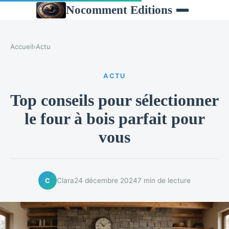
Nocomment Editions
Accueil
›
Actu
ACTU
Top conseils pour sélectionner
le four à bois parfait pour
vous
Clara
24 décembre 2024
7 min de lecture
C