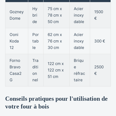
Hy
75 cm x
Acier
Gozney
1500
bri
78 cm x
inoxy
Dome
€
de
50 cm
dable
Ooni
Por
62 cm x
Acier
Koda
tab
76 cm x
inoxy
300 €
12
le
30 cm
dable
Forno
Tra
Briqu
122 cm x
Bravo
diti
e
2500
122 cm x
Casa2
on
réfrac
€
51 cm
G
nel
taire
Conseils pratiques pour l'utilisation de
votre four à bois