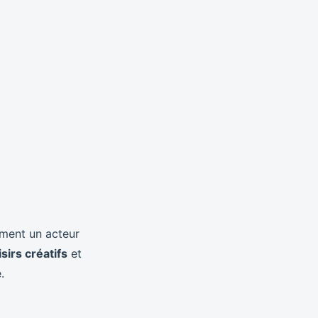
ement un acteur
isirs créatifs
et
.