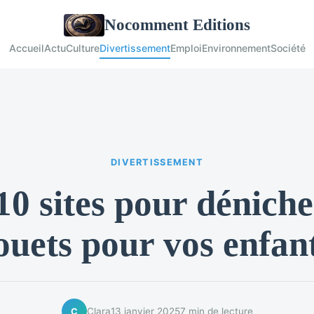
Nocomment Editions
Accueil
Actu
Culture
Divertissement
Emploi
Environnement
Société
DIVERTISSEMENT
10 sites pour déniche
ouets pour vos enfan
Clara
13 janvier 2025
7 min de lecture
C