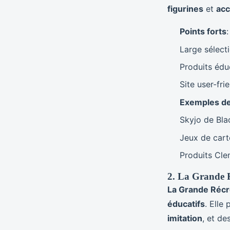
figurines
et
acc
Points forts
:
Large sélecti
Produits éduc
Site user-fr
Exemples de
Skyjo de Bl
Jeux de cart
Produits Cle
2. La Grande 
La Grande Réc
éducatifs
. Elle
imitation
, et de