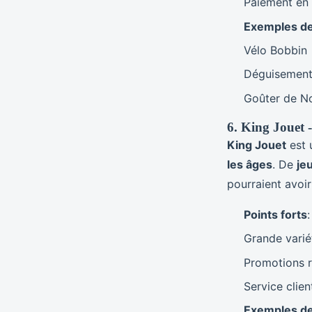
Paiement en 4
Exemples de
Vélo Bobbin
Déguisement
Goûter de No
6. King Jouet 
King Jouet
est 
les âges
. De
je
pourraient avoir
Points forts
:
Grande varié
Promotions r
Service clien
Exemples de