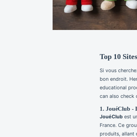
Top 10 Site
Si vous cherchez
bon endroit. He
educational prod
can also check
1. JouéClub - 
JouéClub
est un
France. Ce grou
produits, allant