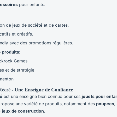
essoires
pour enfants.
on de jeux de société et de cartes.
atifs et créatifs.
iendly avec des promotions régulières.
 produits
:
ackrock Games
es et de stratégie
mentoni
Récré - Une Enseigne de Confiance
ré
est une enseigne bien connue pour ses
jouets pour enfa
 propose une variété de produits, notamment des
poupees
,
s
jeux de construction
.