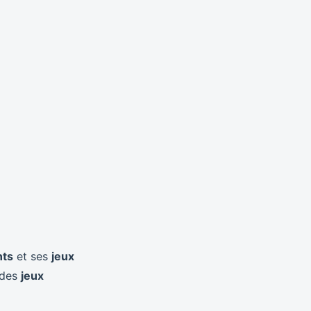
nts
et ses
jeux
 des
jeux