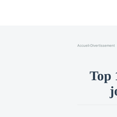
Accueil
›
Divertissement
Top 
j