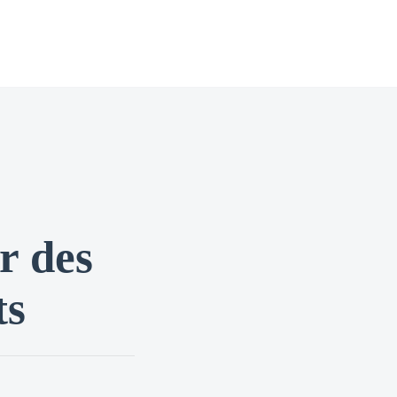
r des
ts