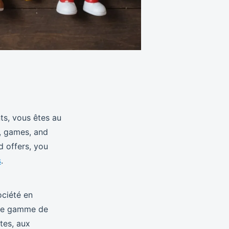
ts, vous êtes au
s, games, and
d offers, you
s
.
ociété en
ste gamme de
tes, aux