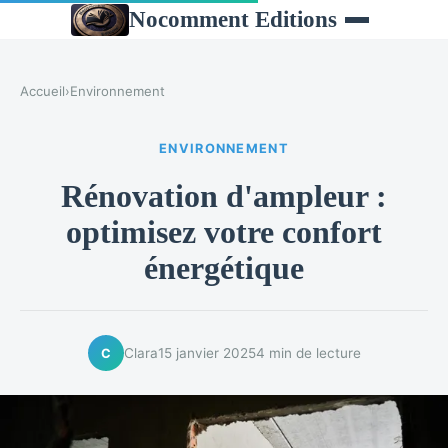
Nocomment Editions
Accueil
›
Environnement
ENVIRONNEMENT
Rénovation d'ampleur :
optimisez votre confort
énergétique
Clara
15 janvier 2025
4 min de lecture
C