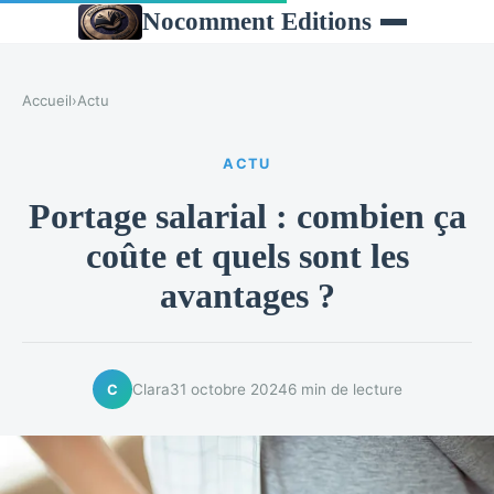
Nocomment Editions
Accueil
›
Actu
ACTU
Portage salarial : combien ça
coûte et quels sont les
avantages ?
Clara
31 octobre 2024
6 min de lecture
C