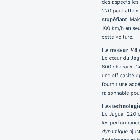
des aspects les 
220 peut attein
stupéfiant
. Mai
100 km/h en seu
cette voiture.
Le moteur V8 et
Le cœur du Jagu
600 chevaux. Ce
une efficacité 
fournir une acc
raisonnable pour
Les technologi
Le Jaguar 220 e
les performance
dynamique
ajus