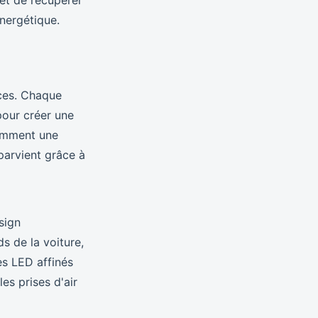
t de récupérer
énergétique.
ces. Chaque
pour créer une
omment une
 parvient grâce à
sign
s de la voiture,
es LED affinés
es prises d'air