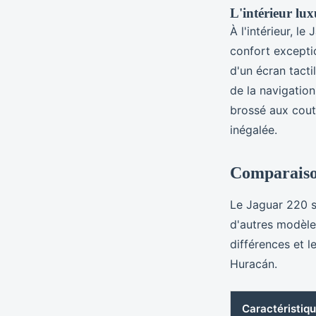
L'intérieur lu
À l'intérieur, l
confort excepti
d'un écran tacti
de la navigatio
brossé aux cout
inégalée.
Comparaison
Le Jaguar 220 s
d'autres modèles
différences et l
Huracán.
Caractéristiq