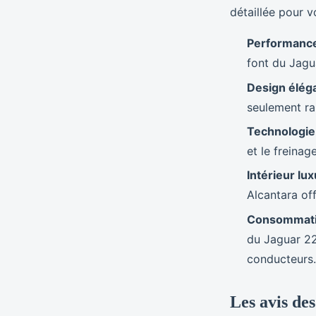
détaillée pour v
Performance
font du Jagu
Design élég
seulement rap
Technologie
et le freinag
Intérieur lu
Alcantara of
Consommati
du Jaguar 22
conducteurs.
Les avis des