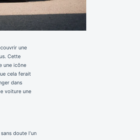
écouvrir une
us. Cette
le une icône
e cela ferait
onger dans
te voiture une
 sans doute l'un