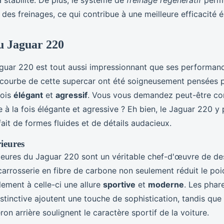
a stabilité. De plus, le système de
freinage régénératif
perme
s des freinages, ce qui contribue à une meilleure efficacité 
u Jaguar 220
guar 220 est tout aussi impressionnant que ses performan
 courbe de cette supercar ont été soigneusement pensées 
fois
élégant
et
agressif
. Vous vous demandez peut-être c
e à la fois élégante et agressive ? Eh bien, le Jaguar 220 y
it de formes fluides et de détails audacieux.
rieures
rieures du Jaguar 220 sont un véritable chef-d'œuvre de de
arrosserie en fibre de carbone non seulement réduit le poid
ement à celle-ci une allure
sportive
et
moderne
. Les phar
istinctive ajoutent une touche de sophistication, tandis que l
leron arrière soulignent le caractère sportif de la voiture.