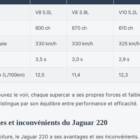
V8 5.0L
V8 3.9L
V10 5.2L
600 ch
670 ch
610 ch
ale
330 km/h
330 km/h
325 km/h
3,5 s
3,0 s
2,9 s
 (L/100km)
12,5
11,4
12,3
ez le voir, chaque supercar a ses propres forces et faible
stingue par son équilibre entre performance et efficacité.
es et inconvénients du Jaguar 220
ture, le Jaguar 220 a ses avantages et ses inconvénients. V