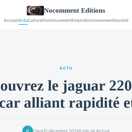
Nocomment Editions
Accueil
Actu
Culture
Divertissement
Emploi
Environnement
Société
ACTU
ouvrez le jaguar 220 
ar alliant rapidité e
Clara
31 décembre 2024
6 min de lecture
C