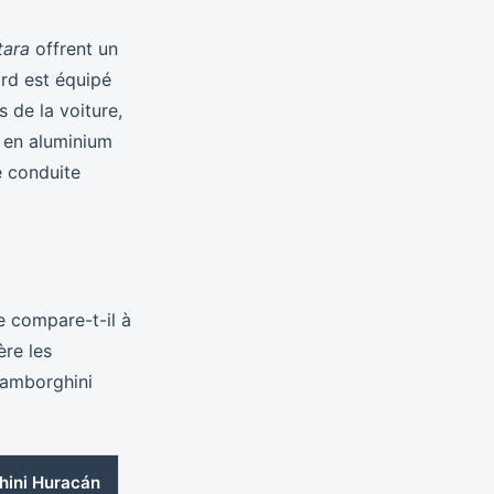
tara
offrent un
ord est équipé
 de la voiture,
s en aluminium
e conduite
 compare-t-il à
ère les
 Lamborghini
ini Huracán