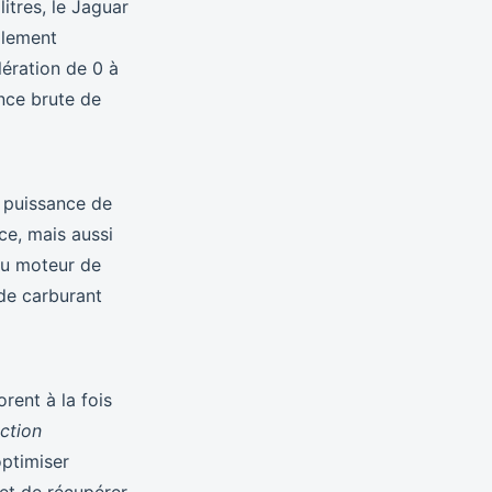
itres, le Jaguar
plement
lération de 0 à
nce brute de
 puissance de
ce, mais aussi
u moteur de
 de carburant
rent à la fois
action
ptimiser