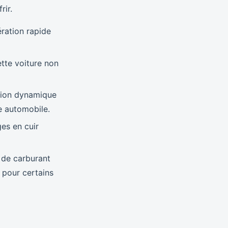
rir.
ration rapide
ette voiture non
tion dynamique
ie automobile.
ges en cuir
 de carburant
 pour certains