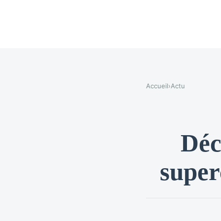
Accueil
›
Actu
Déc
superc